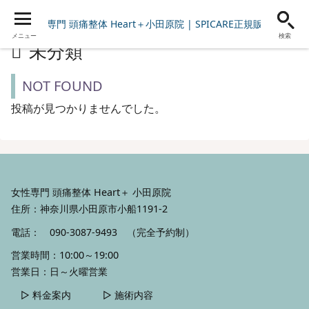
女性専門 頭痛整体 Heart＋小田原院 | SPICARE正規販売店
メニュー
検索
未分類
NOT FOUND
投稿が見つかりませんでした。
女性専門 頭痛整体 Heart＋ 小田原院
住所：神奈川県小田原市小船1191-2
電話：
090-3087-9493
（完全予約制）
営業時間：10:00～19:00
営業日：日～火曜営業
▷ 料金案内
▷ 施術内容