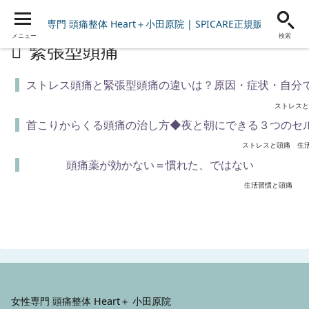
女性専門 頭痛整体 Heart＋小田原院 | SPICARE正規販売店
メニュー
検索
緊張型頭痛
ストレス頭痛と緊張型頭痛の違いは？原因・症状・自分
ストレス
首こりからくる頭痛の治し方◆夜と朝にできる３つのセ
ストレスと頭痛
生
頭痛薬が効かない＝慣れた、ではない
生活習慣と頭痛
女性専門 頭痛整体 Heart＋ 小田原院