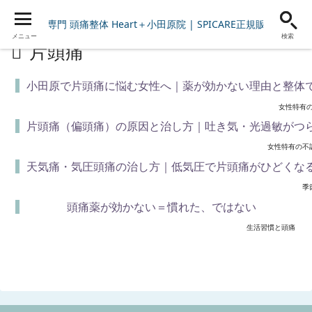
女性専門 頭痛整体 Heart＋小田原院 | SPICARE正規販売店
メニュー
検索
片頭痛
小田原で片頭痛に悩む女性へ｜薬が効かない理由と整体
女性特有
片頭痛（偏頭痛）の原因と治し方｜吐き気・光過敏がつ
女性特有の不
天気痛・気圧頭痛の治し方｜低気圧で片頭痛がひどくな
季
頭痛薬が効かない＝慣れた、ではない
生活習慣と頭痛