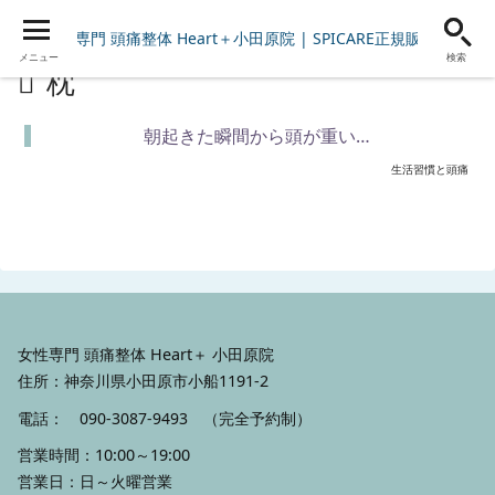
女性専門 頭痛整体 Heart＋小田原院 | SPICARE正規販売店
メニュー
検索
枕
朝起きた瞬間から頭が重い…
生活習慣と頭痛
女性専門 頭痛整体 Heart＋ 小田原院
住所：神奈川県小田原市小船1191-2
電話：
090-3087-9493
（完全予約制）
営業時間：10:00～19:00
営業日：日～火曜営業