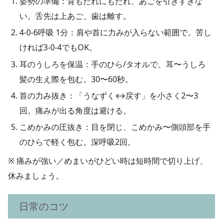
姿勢の準備：
背もたれにもたれ、あごを引きすぎな
い。舌先は上あご、歯は離す。
4-0-6呼吸 1分：
肩や首に力みが入らない範囲で。苦し
ければ3-0-4でもOK。
耳のうしろを保温：
手のひら/タオルで、耳〜うしろ
髪の生え際を包む。30〜60秒。
首の力み抜き：
「うなずく↔戻す」を小さく2〜3
回。痛みが出る角度は避ける。
こめかみの圧抜き：
目を閉じ、こめかみ〜側頭部を手
のひらで軽く包む。深呼吸2回。
※ 痛みが強い／めまいがひどい時は
短時間で切り上げ
、
休みましょう。
日常のコツ