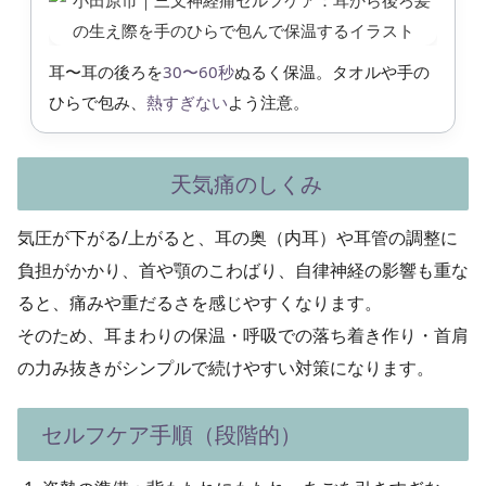
耳〜耳の後ろを
30〜60秒
ぬるく保温。タオルや手の
ひらで包み、
熱すぎない
よう注意。
天気痛のしくみ
気圧が下がる/上がると、
耳の奥（内耳）や耳管の調整
に
負担がかかり、首や顎のこわばり、自律神経の影響も重な
ると、痛みや重だるさを感じやすくなります。
そのため、
耳まわりの保温・呼吸での落ち着き作り・首肩
の力み抜き
がシンプルで続けやすい対策になります。
セルフケア手順（段階的）