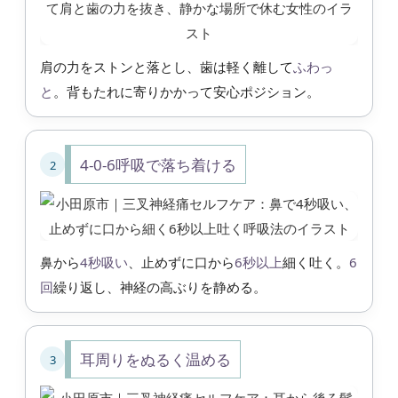
肩の力をストンと落とし、歯は軽く離して
ふわっ
と
。背もたれに寄りかかって安心ポジション。
4-0-6呼吸で落ち着ける
2
鼻から
4秒吸い
、止めずに口から
6秒以上
細く吐く。
6
回
繰り返し、神経の高ぶりを静める。
耳周りをぬるく温める
3