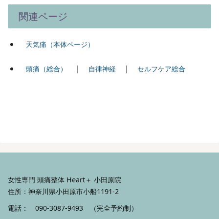
関連ページ
天気痛（本体ページ）
｜
｜
頭痛（総合）
自律神経
セルフケア総合
女性専門 頭痛整体 Heart＋ 小田原院
住所：神奈川県小田原市小船1191-2
電話：
090-3087-9493
（完全予約制）