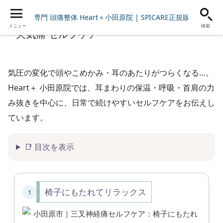
女性専門 頭痛整体 Heart＋小田原院 | SPICARE正規販売店
メニュー
検索
天気痛 セルフケア
気圧の変化で頭やこめかみ・耳のあたりがつらくなる…。
Heart＋ 小田原院
では、
耳まわりの保温・呼吸・首肩の力
み抜き
を中心に、日常で続けやすいセルフケアをお伝えし
ています。
📑 目次を表示
椅子にもたれてリラックス
1